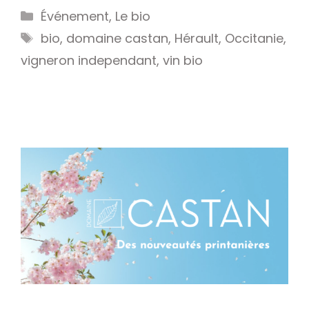
Catégories
Événement
,
Le bio
Étiquettes
bio
,
domaine castan
,
Hérault
,
Occitanie
,
vigneron independant
,
vin bio