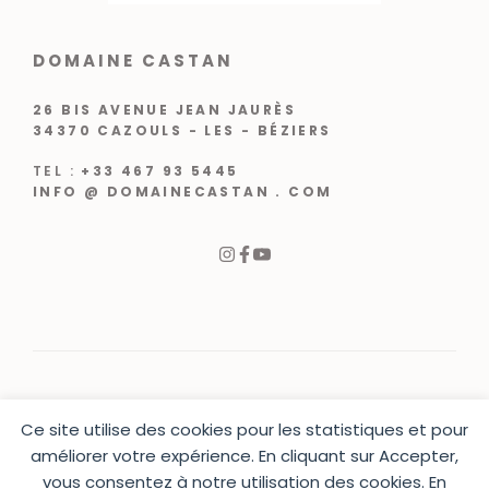
DOMAINE CASTAN
26 BIS AVENUE JEAN JAURÈS
34370 CAZOULS - LES - BÉZIERS
TEL :
+33 467 93 5445
INFO @ DOMAINECASTAN . COM
Ce site utilise des cookies pour les statistiques et pour
© 2024 |
CRÉATION WEB VARCHETTA
améliorer votre expérience. En cliquant sur Accepter,
vous consentez à notre utilisation des cookies. En
PRESSE
|
CONTACT
|
MENTIONS LÉGALES
|