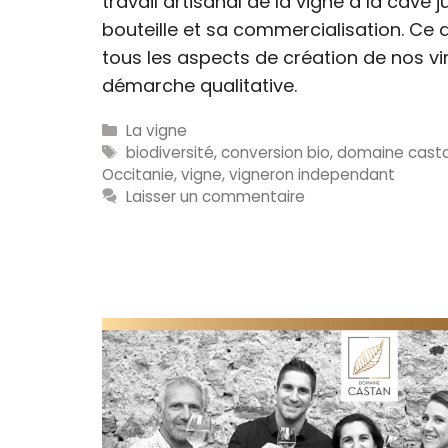
travail artisanal de la vigne à la cave 
bouteille et sa commercialisation. Ce d
tous les aspects de création de nos vin
démarche qualitative.
Catégories
La vigne
Étiquettes
biodiversité
,
conversion bio
,
domaine cast
Occitanie
,
vigne
,
vigneron independant
Laisser un commentaire