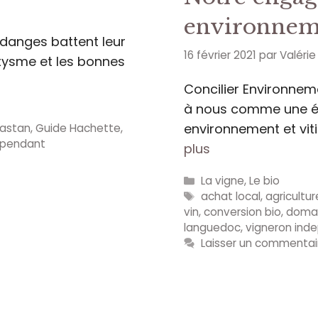
environnem
danges battent leur
16 février 2021
par
Valéri
oxysme et les bonnes
Concilier Environneme
à nous comme une é
environnement et vit
astan
,
Guide Hachette
,
ependant
plus
Catégories
La vigne
,
Le bio
Étiquettes
achat local
,
agricultu
vin
,
conversion bio
,
domai
languedoc
,
vigneron ind
Laisser un commentai