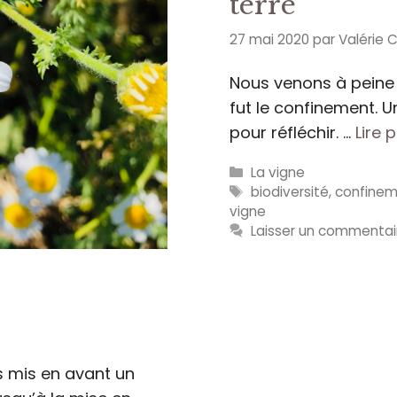
terre
27 mai 2020
par
Valérie 
Nous venons à peine 
fut le confinement.
pour réfléchir. …
Lire 
Catégories
La vigne
Étiquettes
biodiversité
,
confine
vigne
Laisser un commentai
s mis en avant un