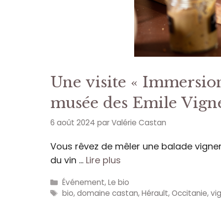
Une visite « Immersio
musée des Emile Vign
6 août 2024
par
Valérie Castan
Vous rêvez de mêler une balade vigne
du vin …
Lire plus
Catégories
Événement
,
Le bio
Étiquettes
bio
,
domaine castan
,
Hérault
,
Occitanie
,
vi