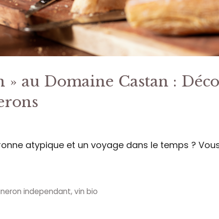
n » au Domaine Castan : Déco
erons
ronne atypique et un voyage dans le temps ? Vou
gneron independant
,
vin bio