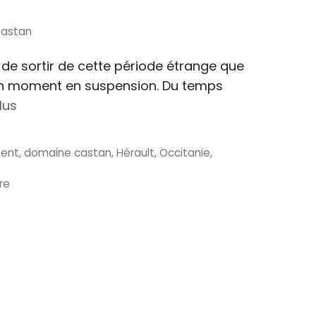
Castan
de sortir de cette période étrange que
 Un moment en suspension. Du temps
plus
ment
,
domaine castan
,
Hérault
,
Occitanie
,
re