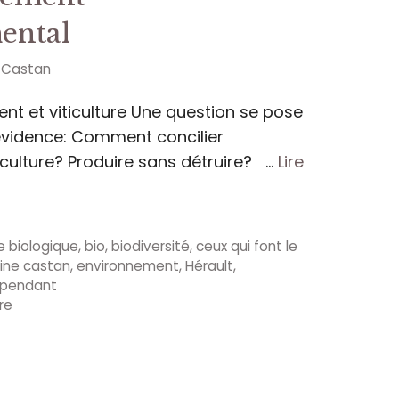
ental
e Castan
nt et viticulture Une question se pose
vidence: Comment concilier
iculture? Produire sans détruire? …
Lire
re biologique
,
bio
,
biodiversité
,
ceux qui font le
ne castan
,
environnement
,
Hérault
,
ependant
re