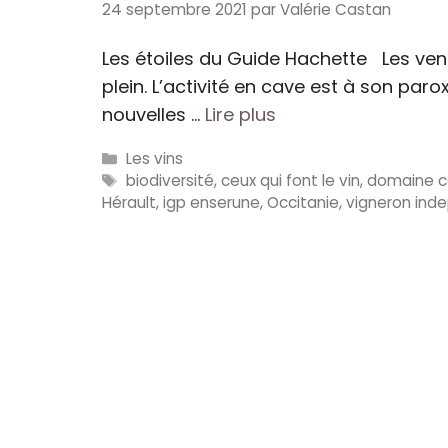
24 septembre 2021
par
Valérie Castan
Les étoiles du Guide Hachette Les ven
plein. L’activité en cave est à son par
nouvelles …
Lire plus
Catégories
Les vins
Étiquettes
biodiversité
,
ceux qui font le vin
,
domaine c
Hérault
,
igp enserune
,
Occitanie
,
vigneron ind