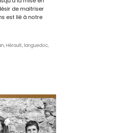
jusqu’à la mise en
ésir de maitriser
s est lié à notre
an
,
Hérault
,
languedoc
,