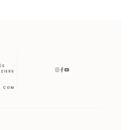
ÈS
ÉZIERS
. COM