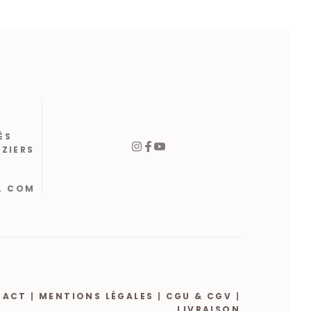
ÈS
ÉZIERS
. COM
TACT
|
MENTIONS LÉGALES
|
CGU & CGV
|
LIVRAISON