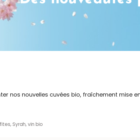
 nos nouvelles cuvées bio, fraîchement mise en b
fites
,
Syrah
,
vin bio