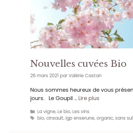
Nouvelles cuvées Bio
26 mars 2021
par
Valérie Castan
Nous sommes heureux de vous présenter
jours. Le Goupil …
Lire plus
Catégories
La vigne
,
Le bio
,
Les vins
Étiquettes
bio
,
cinsault
,
igp enserune
,
organic
,
sans sul