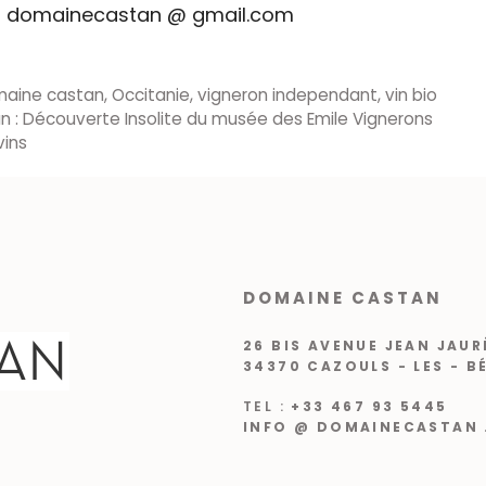
ive: domainecastan @ gmail.com
aine castan
,
Occitanie
,
vigneron independant
,
vin bio
n : Découverte Insolite du musée des Emile Vignerons
vins
DOMAINE CASTAN
26 BIS AVENUE JEAN JAUR
34370 CAZOULS - LES - B
TEL :
+33 467 93 5445
INFO @ DOMAINECASTAN 