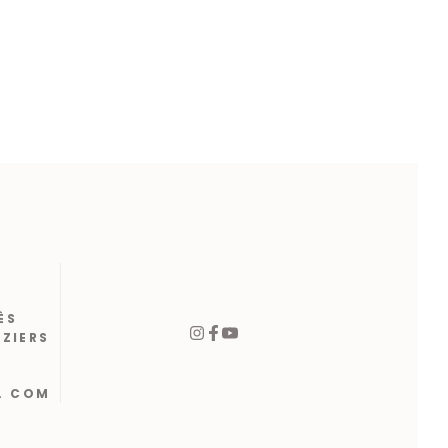
ÈS
ÉZIERS
. COM