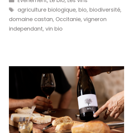
Événement
,
Le bio
,
Les vins
Étiquettes
agriculture biologique
,
bio
,
biodiversité
,
domaine castan
,
Occitanie
,
vigneron
independant
,
vin bio