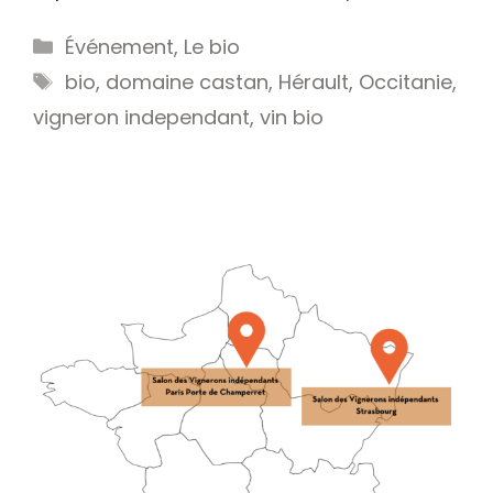
Catégories
Événement
,
Le bio
Étiquettes
bio
,
domaine castan
,
Hérault
,
Occitanie
,
vigneron independant
,
vin bio