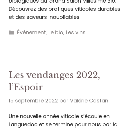
biologiques au Grand Salon Millésime Bio.
Découvrez des pratiques viticoles durables
et des saveurs inoubliables
Catégories
Événement
,
Le bio
,
Les vins
Les vendanges 2022,
l’Espoir
15 septembre 2022
par
Valérie Castan
Une nouvelle année viticole s’écoule en
Languedoc et se termine pour nous par la