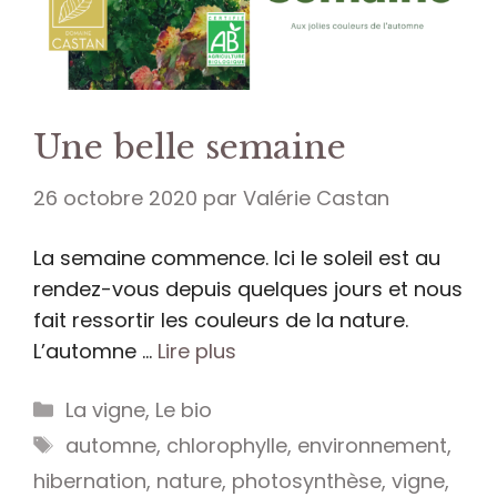
Une belle semaine
26 octobre 2020
par
Valérie Castan
La semaine commence. Ici le soleil est au
rendez-vous depuis quelques jours et nous
fait ressortir les couleurs de la nature.
L’automne …
Lire plus
Catégories
La vigne
,
Le bio
Étiquettes
automne
,
chlorophylle
,
environnement
,
hibernation
,
nature
,
photosynthèse
,
vigne
,