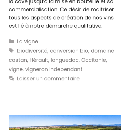
la cave jusqu’à la mise en bouteille et sa
commercialisation. Ce désir de maitriser
tous les aspects de création de nos vins
est lié à notre démarche qualitative.
Catégories
La vigne
Étiquettes
biodiversité
,
conversion bio
,
domaine
castan
,
Hérault
,
languedoc
,
Occitanie
,
vigne
,
vigneron independant
Laisser un commentaire