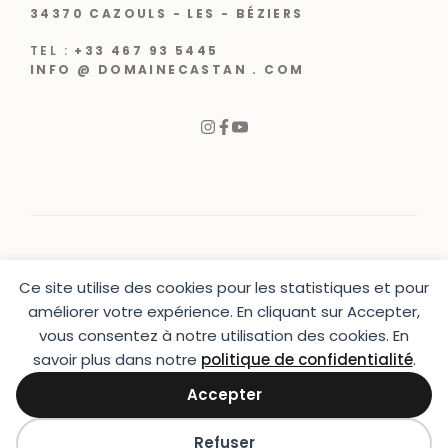
34370 CAZOULS - LES - BÉZIERS
TEL :
+33 467 93 5445
INFO @ DOMAINECASTAN . COM
Ce site utilise des cookies pour les statistiques et pour
© 2024 |
CRÉATION WEB VARCHETTA
améliorer votre expérience. En cliquant sur Accepter,
vous consentez à notre utilisation des cookies. En
PRESSE
|
CONTACT
|
MENTIONS LÉGALES
|
CGU & CGV
|
LIVRAISON
savoir plus dans notre
politique de confidentialité
.
Accepter
Refuser