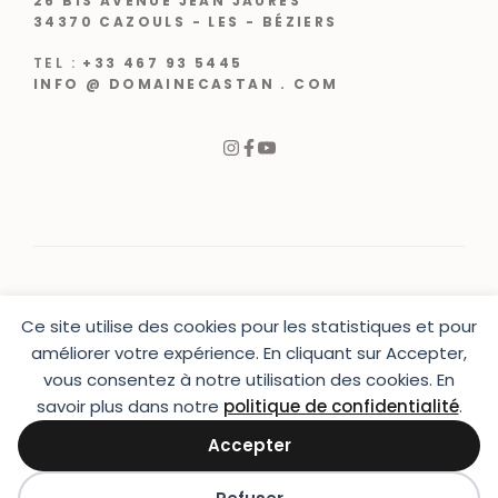
26 BIS AVENUE JEAN JAURÈS
34370 CAZOULS - LES - BÉZIERS
TEL :
+33 467 93 5445
INFO @ DOMAINECASTAN . COM
Ce site utilise des cookies pour les statistiques et pour
© 2024 |
CRÉATION WEB VARCHETTA
améliorer votre expérience. En cliquant sur Accepter,
vous consentez à notre utilisation des cookies. En
PRESSE
|
CONTACT
|
MENTIONS LÉGALES
|
CGU & CGV
|
LIVRAISON
savoir plus dans notre
politique de confidentialité
.
Accepter