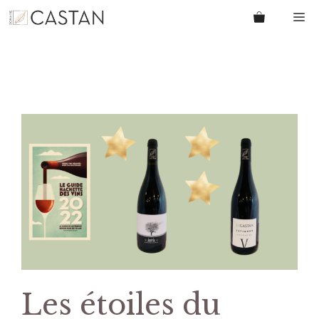
Aller
M
au
contenu
Les étoiles du