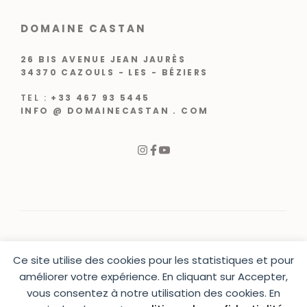
DOMAINE CASTAN
26 BIS AVENUE JEAN JAURÈS
34370 CAZOULS - LES - BÉZIERS
TEL :
+33 467 93 5445
INFO @ DOMAINECASTAN . COM
Ce site utilise des cookies pour les statistiques et pour
© 2024 |
CRÉATION WEB VARCHETTA
améliorer votre expérience. En cliquant sur Accepter,
vous consentez à notre utilisation des cookies. En
PRESSE
|
CONTACT
|
MENTIONS LÉGALES
|