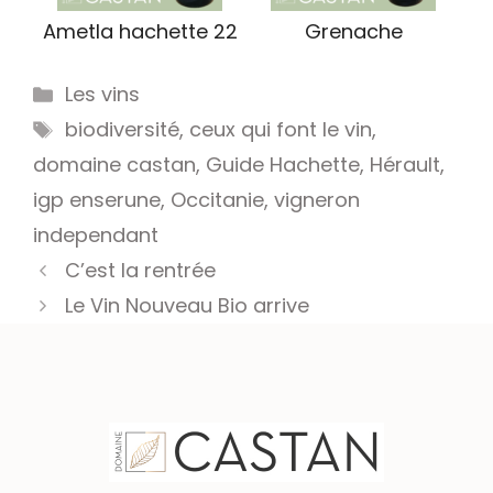
Ametla hachette 22
Grenache
Catégories
Les vins
Étiquettes
biodiversité
,
ceux qui font le vin
,
domaine castan
,
Guide Hachette
,
Hérault
,
igp enserune
,
Occitanie
,
vigneron
independant
C’est la rentrée
Le Vin Nouveau Bio arrive