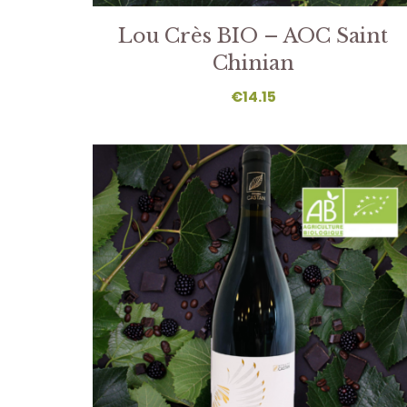
Lou Crès BIO – AOC Saint
Chinian
€
14.15