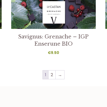
Savignus: Grenache – IGP
Enserune BIO
€
9.50
1
2
→