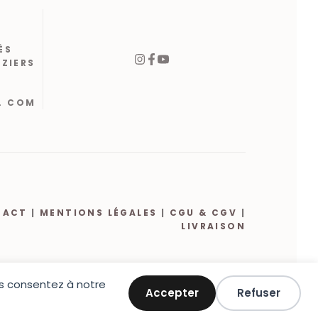
ÈS
ÉZIERS
. COM
TACT
|
MENTIONS LÉGALES
|
CGU & CGV
|
LIVRAISON
ous consentez à notre
Accepter
Refuser