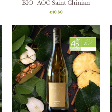
BIO- AOC Saint Chinian
€
10.60