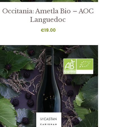
Occitania: Ametla Bio – AOC
Languedoc
€
19.00