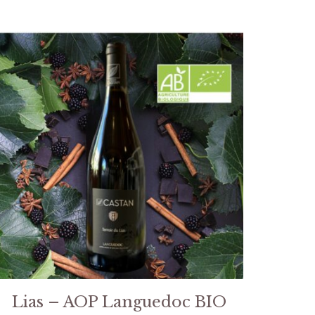
Lias – AOP Languedoc BIO