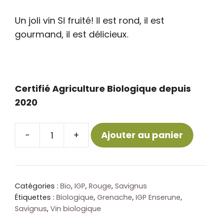
Un joli vin SI fruité! Il est rond, il est
gourmand, il est délicieux.
Certifié Agriculture Biologique depuis
2020
-
+
Ajouter au panier
quantité
de
Savignus:
Grenache
Catégories :
Bio
,
IGP
,
Rouge
,
Savignus
-
Étiquettes :
Biologique
,
Grenache
,
IGP Enserune
,
Savignus
,
Vin biologique
IGP