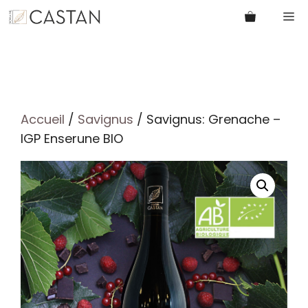
Aller
M
au
contenu
Accueil
/
Savignus
/ Savignus: Grenache –
IGP Enserune BIO