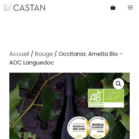
Aller
M
au
contenu
Accueil
/
Rouge
/ Occitania: Ametla Bio –
AOC Languedoc