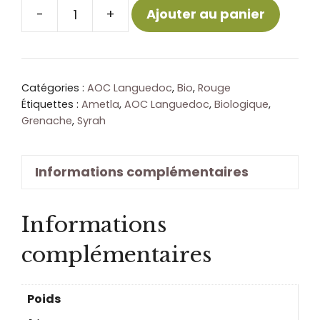
-
+
Ajouter au panier
quantité
de
Occitania:
Ametla
Catégories :
AOC Languedoc
,
Bio
,
Rouge
Bio
Étiquettes :
Ametla
,
AOC Languedoc
,
Biologique
,
Grenache
,
Syrah
-
AOC
Languedoc
Informations complémentaires
Informations
complémentaires
Poids