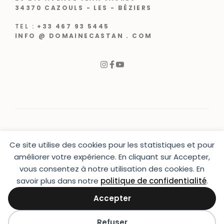
34370 CAZOULS - LES - BÉZIERS
TEL :
+33 467 93 5445
INFO @ DOMAINECASTAN . COM
Ce site utilise des cookies pour les statistiques et pour
© 2024 |
CRÉATION WEB VARCHETTA
améliorer votre expérience. En cliquant sur Accepter,
vous consentez à notre utilisation des cookies. En
PRESSE
|
CONTACT
|
MENTIONS LÉGALES
|
CGU & CGV
|
LIVRAISON
savoir plus dans notre
politique de confidentialité
.
Accepter
Refuser