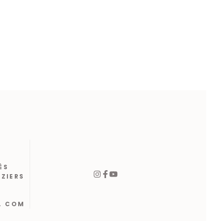
ÈS
ÉZIERS
. COM