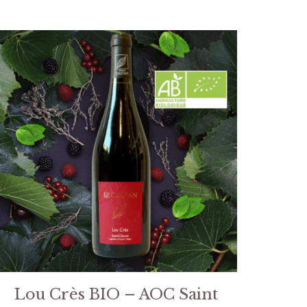
Lou Crès BIO – AOC Saint