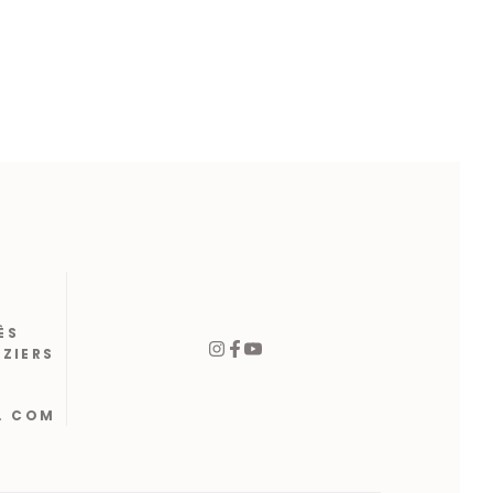
ÈS
ÉZIERS
. COM