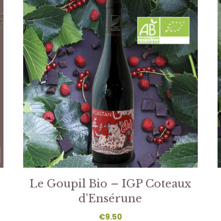
Le Goupil Bio – IGP Coteaux
d’Ensérune
€
9.50