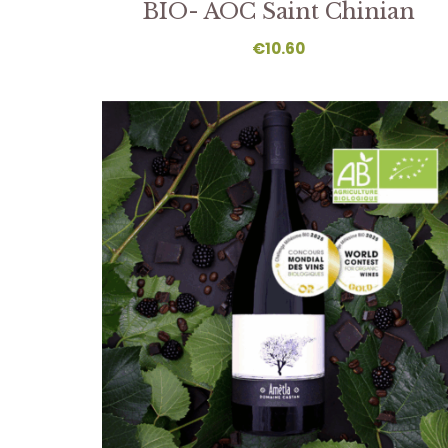
BIO- AOC Saint Chinian
€
10.60