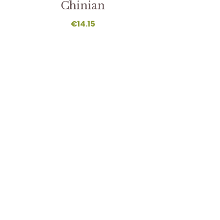
Chinian
€
14.15