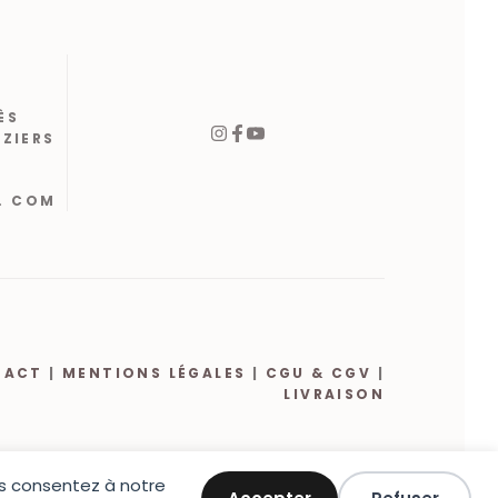
ÈS
ÉZIERS
. COM
TACT
|
MENTIONS LÉGALES
|
CGU & CGV
|
LIVRAISON
ous consentez à notre