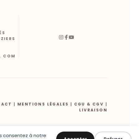
ÈS
ÉZIERS
. COM
TACT
|
MENTIONS LÉGALES
|
CGU & CGV
|
LIVRAISON
ous consentez à notre