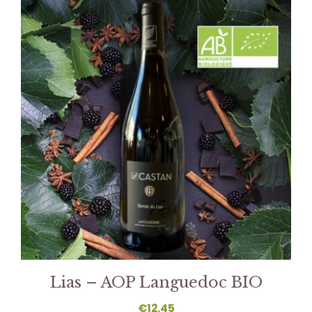
Lias – AOP Languedoc BIO
€
12.45