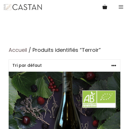
Aller
M
au
contenu
Accueil
/ Produits identifiés “Terroir”