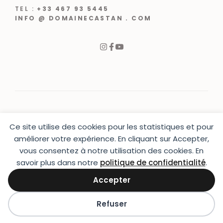
TEL :
+33 467 93 5445
INFO @ DOMAINECASTAN . COM
Ce site utilise des cookies pour les statistiques et pour
© 2024 |
CRÉATION WEB VARCHETTA
améliorer votre expérience. En cliquant sur Accepter,
vous consentez à notre utilisation des cookies. En
PRESSE
|
CONTACT
|
MENTIONS LÉGALES
|
CGU & CGV
|
LIVRAISON
savoir plus dans notre
politique de confidentialité
.
Accepter
Refuser