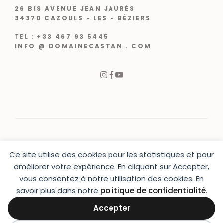
26 BIS AVENUE JEAN JAURÈS
34370 CAZOULS - LES - BÉZIERS
TEL :
+33 467 93 5445
INFO @ DOMAINECASTAN . COM
Ce site utilise des cookies pour les statistiques et pour
© 2024 |
CRÉATION WEB VARCHETTA
améliorer votre expérience. En cliquant sur Accepter,
vous consentez à notre utilisation des cookies. En
PRESSE
|
CONTACT
|
MENTIONS LÉGALES
|
CGU & CGV
|
LIVRAISON
savoir plus dans notre
politique de confidentialité
.
Accepter