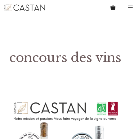
Aller
M
au
contenu
concours des vins