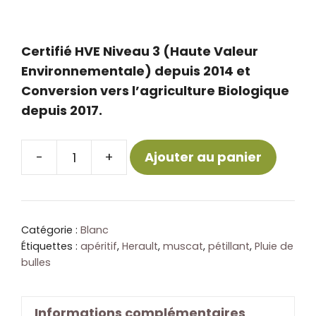
Certifié HVE Niveau 3 (Haute Valeur
Environnementale) depuis 2014 et
Conversion vers l’agriculture Biologique
depuis 2017.
-
+
Ajouter au panier
quantité
de
Pétillant
Pluie
Catégorie :
Blanc
de
Étiquettes :
apéritif
,
Herault
,
muscat
,
pétillant
,
Pluie de
bulles
Bulles
Informations complémentaires