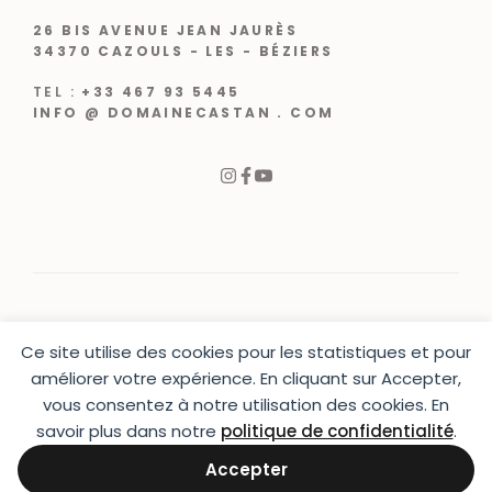
26 BIS AVENUE JEAN JAURÈS
34370 CAZOULS - LES - BÉZIERS
TEL :
+33 467 93 5445
INFO @ DOMAINECASTAN . COM
Ce site utilise des cookies pour les statistiques et pour
© 2024 |
CRÉATION WEB VARCHETTA
améliorer votre expérience. En cliquant sur Accepter,
vous consentez à notre utilisation des cookies. En
PRESSE
|
CONTACT
|
MENTIONS LÉGALES
|
CGU & CGV
|
LIVRAISON
savoir plus dans notre
politique de confidentialité
.
Accepter