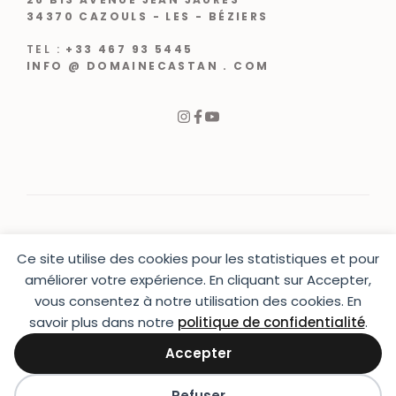
34370 CAZOULS - LES - BÉZIERS
TEL :
+33 467 93 5445
INFO @ DOMAINECASTAN . COM
Ce site utilise des cookies pour les statistiques et pour
© 2024 |
CRÉATION WEB VARCHETTA
améliorer votre expérience. En cliquant sur Accepter,
vous consentez à notre utilisation des cookies. En
PRESSE
|
CONTACT
|
MENTIONS LÉGALES
|
CGU & CGV
|
LIVRAISON
savoir plus dans notre
politique de confidentialité
.
Accepter
Refuser