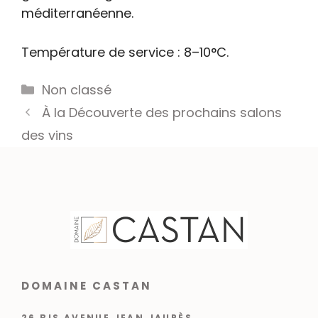
méditerranéenne.
Température de service : 8–10°C.
Catégories
Non classé
À la Découverte des prochains salons
des vins
DOMAINE CASTAN
26 BIS AVENUE JEAN JAURÈS