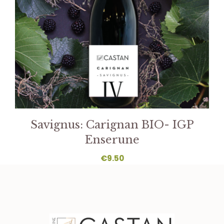
Savignus: Carignan BIO- IGP
Enserune
€
9.50