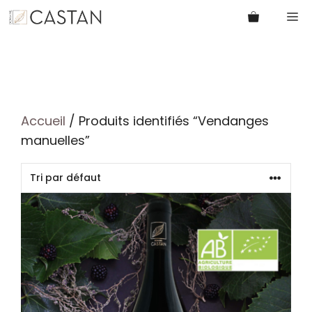
Aller
M
au
contenu
Accueil
/ Produits identifiés “Vendanges
manuelles”