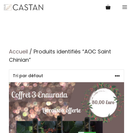
Aller
M
au
contenu
Accueil
/ Produits identifiés “AOC Saint
Chinian”