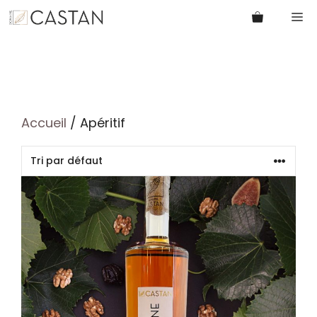
Aller
M
au
contenu
Accueil
/ Apéritif